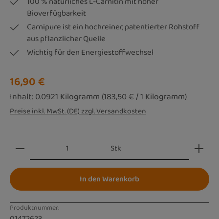
100 % natürliches L-Carnitin mit hoher
Bioverfügbarkeit
Carnipure ist ein hochreiner, patentierter Rohstoff
aus pflanzlicher Quelle
Wichtig für den Energiestoffwechsel
Regulärer Preis:
16,90 €
Inhalt:
0.0921 Kilogramm
(183,50 € / 1 Kilogramm)
Preise inkl. MwSt. (DE) zzgl. Versandkosten
Produkt Anzahl: Gib den gewünschten Wert ein oder be
Stk
In den Warenkorb
Produktnummer:
01472623