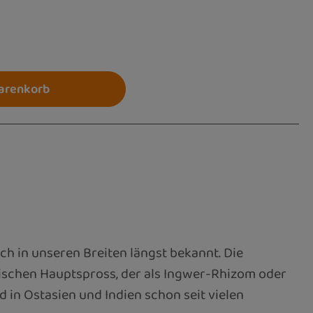
 ein oder benutze die Schaltflächen um die 
arenkorb
uch in unseren Breiten längst bekannt. Die
dischen Hauptspross, der als Ingwer-Rhizom oder
 in Ostasien und Indien schon seit vielen