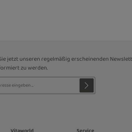
ie jetzt unseren regelmäßig erscheinenden Newslett
ormiert zu werden.
sse*
z
 Stern (*) markierten Felder sind
ie
Datenschutzbestimmungen
zur
genommen und die
AGB
gelesen und
nen einverstanden.
*
Vitaworld
Service