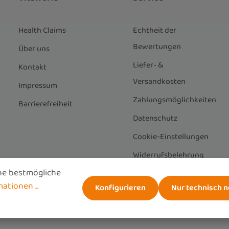
Health Claims
Echtheit der
Bewertungen
Über uns
Liefer- &
Kontakt
Versandkosten
Impressum
Zahlungsmöglichkeiten
Barrierefreiheit
Datenschutz
Cookie-Einstellungen
Widerrufsbelehrung
ne bestmögliche
AGB
tionen ...
Konfigurieren
Nur technisch 
Vertrag widerrufen