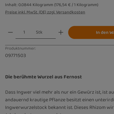
Inhalt:
0.0844 Kilogramm
(176,54 € / 1 Kilogramm)
Preise inkl. MwSt. (DE) zzgl. Versandkosten
Produkt Anzahl: Gib den gewünschten Wert
Stk
In den W
Produktnummer:
09771503
Die berühmte Wurzel aus Fernost
Dass Ingwer viel mehr als nur ein Gewürz ist, ist a
andauernd krautige Pflanze besitzt einen unterir
Ingwerwurzelstock bekannt ist. Dieses Rhizom wird