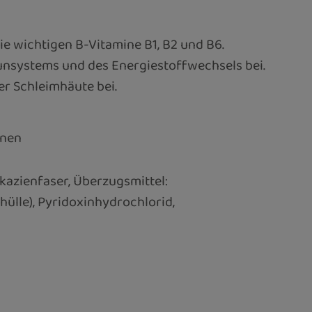
e wichtigen B-Vitamine B1, B2 und B6.
unsystems und des Energiestoffwechsels bei.
r Schleimhäute bei.
inen
Akazienfaser, Überzugsmittel:
ülle), Pyridoxinhydrochlorid,