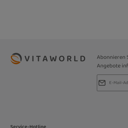
Abonnieren S
Angebote inf
E-Mail-Adre
Datenschut
Die mit einem
Ich habe d
Pflichtfelder.
Kenntnis 
bin mit ih
Service-Hotline