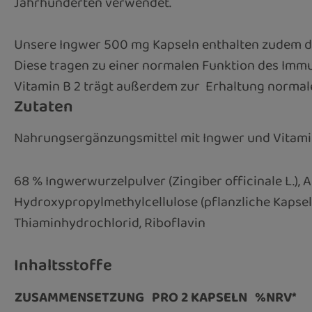
Jahrhunderten verwendet.
Unsere Ingwer 500 mg Kapseln enthalten zudem di
Diese tragen zu einer normalen Funktion des Imm
Vitamin B 2 trägt außerdem zur Erhaltung normale
Zutaten
Nahrungsergänzungsmittel mit Ingwer und Vitam
68 % Ingwerwurzelpulver (Zingiber officinale L.), 
Hydroxypropylmethylcellulose (pflanzliche Kapselh
Thiaminhydrochlorid, Riboflavin
Inhaltsstoffe
ZUSAMMENSETZUNG
PRO 2 KAPSELN
%NRV*