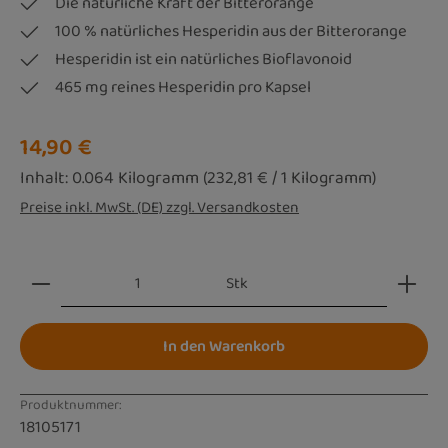
Die natürliche Kraft der Bitterorange
100 % natürliches Hesperidin aus der Bitterorange
Hesperidin ist ein natürliches Bioflavonoid
465 mg reines Hesperidin pro Kapsel
Regulärer Preis:
14,90 €
Inhalt:
0.064 Kilogramm
(232,81 € / 1 Kilogramm)
Preise inkl. MwSt. (DE) zzgl. Versandkosten
Produkt Anzahl: Gib den gewünschten Wert ein oder be
Stk
In den Warenkorb
Produktnummer:
18105171