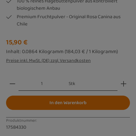
100 % reines Hagebuttenpulver aus kontrolliert
biologischem Anbau
Premium Fruchtpulver - Original Rosa Canina aus
Chile
Regulärer Preis:
15,90 €
Inhalt:
0.0864 Kilogramm
(184,03 € / 1 Kilogramm)
Preise inkl. MwSt. (DE) zzgl. Versandkosten
Produkt Anzahl: Gib den gewünschten Wert ein oder be
Stk
In den Warenkorb
Produktnummer:
17584330