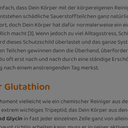
infach, dass Dein Körper mit der körpereigenen Rein
ntstehen schädliche Sauerstoffteilchen ganz natürli
rt, doch Dein Körper hat dafür normalerweise ein ei
dlich macht [3]. Wenn jedoch zu viel Alltagsstress, 
 dieses Schutzschild überlastet und das ganze Sys
hen Teilchen gewinnen dann die Überhand, überforde
 Du oft erst nach und nach durch eine ständige Ersch
ng nach einem anstrengenden Tag merkst.
r Glutathion
Moment vielleicht wie ein chemischer Reiniger aus dem
d extrem wichtiges Tripeptid, das Dein Körper aus de
nd Glycin
in fast jeder einzelnen Zelle ganz von allein
aupt richtig arbeiten kann, muss er in seiner aktiven