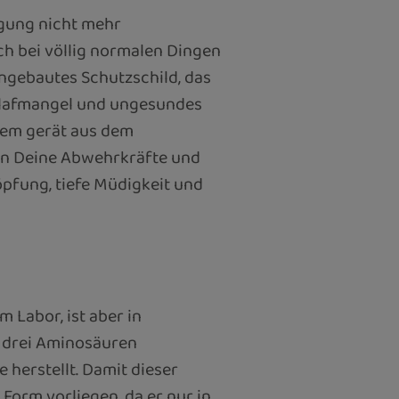
igung nicht mehr
ch bei völlig normalen Dingen
ngebautes Schutzschild, das
Schlafmangel und ungesundes
tem gerät aus dem
rn Deine Abwehrkräfte und
öpfung, tiefe Müdigkeit und
 Labor, ist aber in
n drei Aminosäuren
e herstellt. Damit dieser
 Form vorliegen, da er nur in