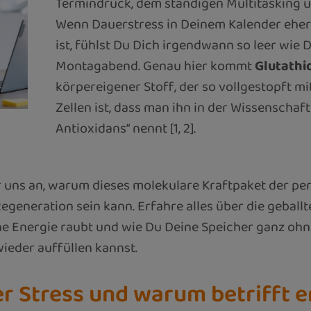
Termindruck, dem ständigen Multitasking 
Wenn Dauerstress in Deinem Kalender eher
ist, fühlst Du Dich irgendwann so leer wi
Montagabend. Genau hier kommt
Glutathi
körpereigener Stoff, der so vollgestopft mi
Zellen ist, dass man ihn in der Wissenschaf
Antioxidans“ nennt [1, 2].
r uns an, warum dieses molekulare Kraftpaket der p
generation sein kann. Erfahre alles über die geballt
e Energie raubt und wie Du Deine Speicher ganz ohne
ieder auffüllen kannst.
er Stress und warum betrifft er