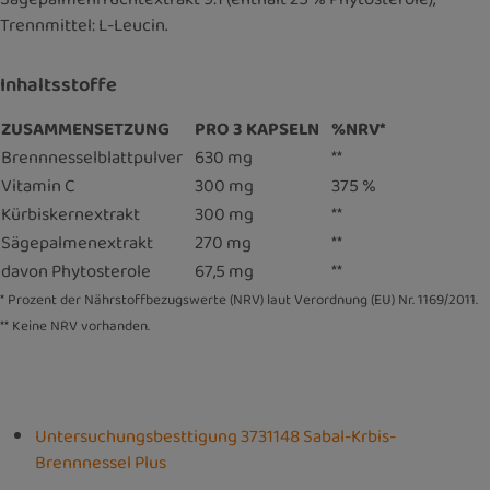
Trennmittel: L-Leucin.
Inhaltsstoffe
ZUSAMMENSETZUNG
PRO 3 KAPSELN
%NRV*
Brennnesselblattpulver
630 mg
**
Vitamin C
300 mg
375 %
Kürbiskernextrakt
300 mg
**
Sägepalmenextrakt
270 mg
**
davon Phytosterole
67,5 mg
**
* Prozent der Nährstoffbezugswerte (NRV) laut Verordnung (EU) Nr. 1169/2011.
** Keine NRV vorhanden.
Untersuchungsbesttigung 3731148 Sabal-Krbis-
Brennnessel Plus