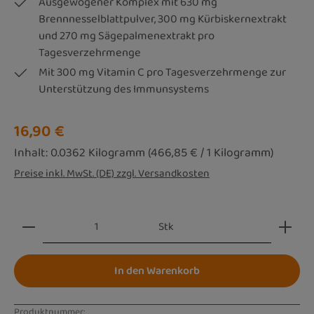
Ausgewogener Komplex mit 630 mg
Brennnesselblattpulver, 300 mg Kürbiskernextrakt
und 270 mg Sägepalmenextrakt pro
Tagesverzehrmenge
Mit 300 mg Vitamin C pro Tagesverzehrmenge zur
Unterstützung des Immunsystems
Regulärer Preis:
16,90 €
Inhalt:
0.0362 Kilogramm
(466,85 € / 1 Kilogramm)
Preise inkl. MwSt. (DE) zzgl. Versandkosten
Produkt Anzahl: Gib den gewünschten Wert ein oder be
Stk
In den Warenkorb
Produktnummer: