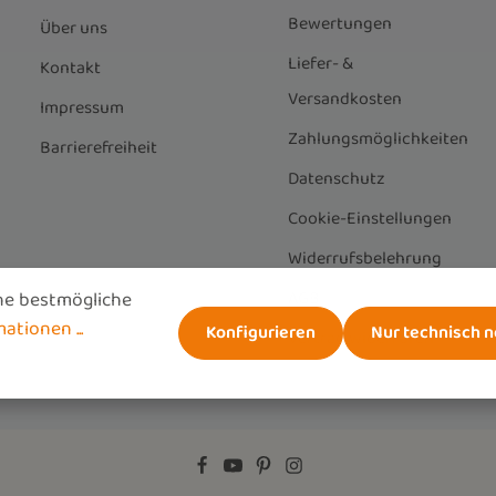
Bewertungen
Über uns
Liefer- &
Kontakt
Versandkosten
Impressum
Zahlungsmöglichkeiten
Barrierefreiheit
Datenschutz
Cookie-Einstellungen
Widerrufsbelehrung
AGB
ne bestmögliche
tionen ...
Konfigurieren
Nur technisch 
Vertrag widerrufen