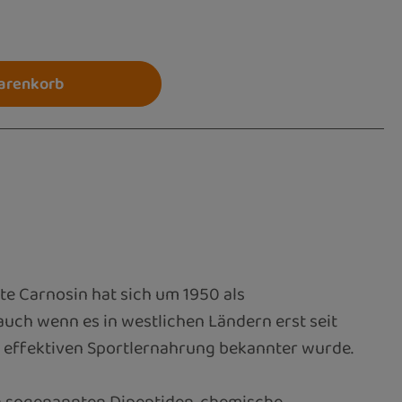
 ein oder benutze die Schaltflächen um die 
arenkorb
te Carnosin hat sich um 1950 als
uch wenn es in westlichen Ländern erst seit
r effektiven Sportlernahrung bekannter wurde.