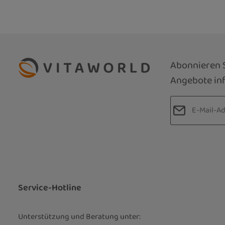
Abonnieren S
Angebote inf
E-Mail-Adre
Datenschut
Die mit einem
Ich habe d
Pflichtfelder.
Kenntnis 
bin mit ih
Service-Hotline
Unterstützung und Beratung unter: