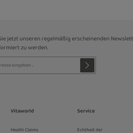
ie jetzt unseren regelmäßig erscheinenden Newslett
ormiert zu werden.
sse*
z
 Stern (*) markierten Felder sind
ie
Datenschutzbestimmungen
zur
genommen und die
AGB
gelesen und
nen einverstanden.
*
Vitaworld
Service
Health Claims
Echtheit der