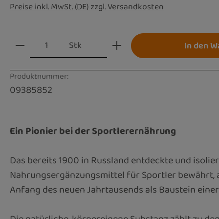
Preise inkl. MwSt. (DE) zzgl. Versandkosten
Produkt Anzahl: Gib den gewünschten Wert
Stk
In den W
Produktnummer:
09385852
Ein Pionier bei der Sportlerernährung
Das bereits 1900 in Russland entdeckte und isolier
Nahrungsergänzungsmittel für Sportler bewährt, a
Anfang des neuen Jahrtausends als Baustein eine