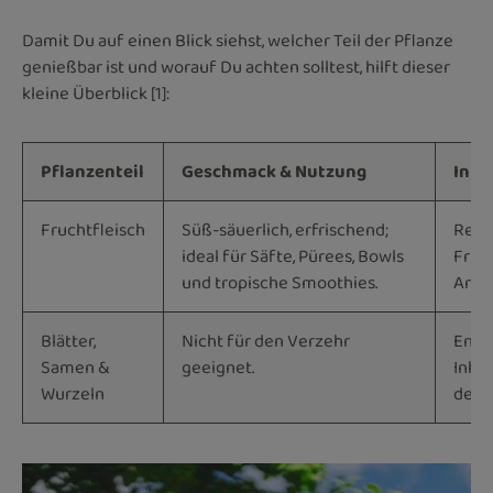
Damit Du auf einen Blick siehst, welcher Teil der Pflanze
genießbar ist und worauf Du achten solltest, hilft dieser
kleine Überblick [1]:
Pflanzenteil
Geschmack & Nutzung
Inha
Fruchtfleisch
Süß-säuerlich, erfrischend;
Reich
ideal für Säfte, Pürees, Bowls
Fruc
und tropische Smoothies.
Antio
Blätter,
Nicht für den Verzehr
Entha
Samen &
geeignet.
Inhal
Wurzeln
der 