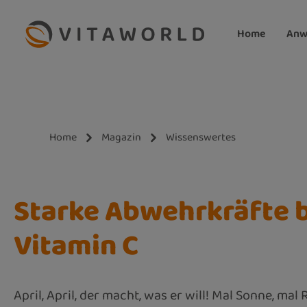
m Hauptinhalt springen
Zur Suche springen
Zur Hauptnavigation springen
Home
Anw
Home
Magazin
Wissenswertes
Starke Abwehrkräfte b
Vitamin C
April, April, der macht, was er will! Mal Sonne, m