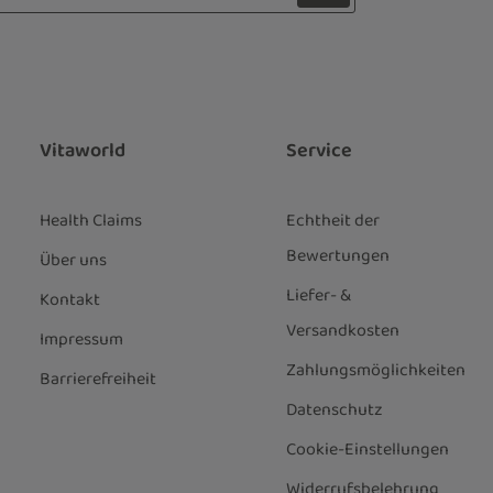
z
 Stern (*) markierten Felder sind
ie
Datenschutzbestimmungen
zur
genommen und die
AGB
gelesen und
nen einverstanden.
*
Vitaworld
Service
Health Claims
Echtheit der
Bewertungen
Über uns
Liefer- &
Kontakt
Versandkosten
Impressum
Zahlungsmöglichkeiten
Barrierefreiheit
Datenschutz
Cookie-Einstellungen
Widerrufsbelehrung