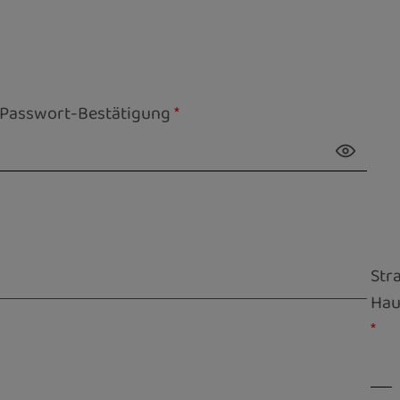
Passwort-Bestätigung
*
Str
Ha
*