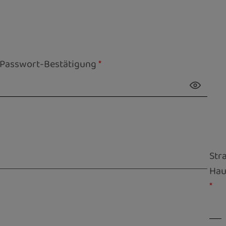
Passwort-Bestätigung
*
Str
Ha
*