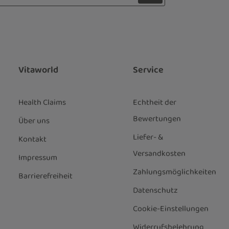
z
 Stern (*) markierten Felder sind
ie
Datenschutzbestimmungen
zur
genommen und die
AGB
gelesen und
nen einverstanden.
*
Vitaworld
Service
Health Claims
Echtheit der
Bewertungen
Über uns
Liefer- &
Kontakt
Versandkosten
Impressum
Zahlungsmöglichkeiten
Barrierefreiheit
Datenschutz
Cookie-Einstellungen
Widerrufsbelehrung